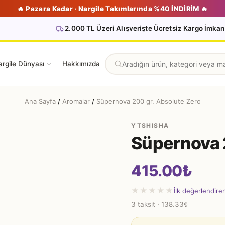
🔥 Pazara Kadar · Nargile Takımlarında %40 İNDİRİM 🔥
2.000 TL Üzeri Alışverişte Ücretsiz Kargo İmkan
rgile Dünyası
Hakkımızda
Ana Sayfa
/
Aromalar
/
Süpernova 200 gr. Absolute Zero
YTSHISHA
Süpernova 
415.00
₺
★★★★★
İlk değerlendire
3 taksit · 138.33₺