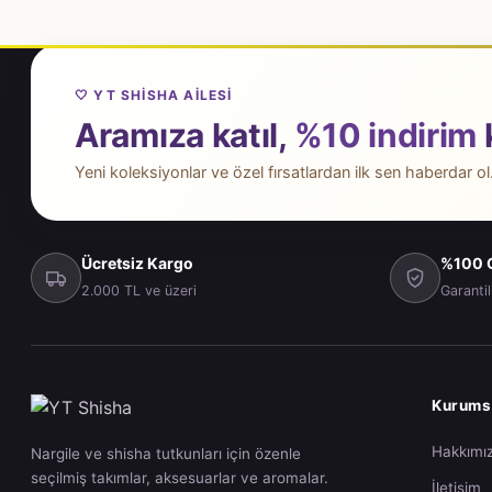
🤍 YT SHISHA AILESI
Aramıza katıl,
%10 indirim
Yeni koleksiyonlar ve özel fırsatlardan ilk sen haberdar ol
Ücretsiz Kargo
%100 O
2.000 TL ve üzeri
Garantil
Kurums
Hakkımı
Nargile ve shisha tutkunları için özenle
seçilmiş takımlar, aksesuarlar ve aromalar.
İletişim