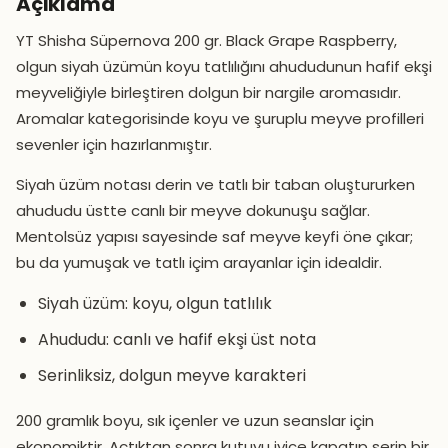
Açıklama
YT Shisha Süpernova 200 gr. Black Grape Raspberry,
olgun siyah üzümün koyu tatlılığını ahududunun hafif ekşi
meyveliğiyle birleştiren dolgun bir nargile aromasıdır.
Aromalar kategorisinde koyu ve şuruplu meyve profilleri
sevenler için hazırlanmıştır.
Siyah üzüm notası derin ve tatlı bir taban oluştururken
ahududu üstte canlı bir meyve dokunuşu sağlar.
Mentolsüz yapısı sayesinde saf meyve keyfi öne çıkar;
bu da yumuşak ve tatlı içim arayanlar için idealdir.
Siyah üzüm: koyu, olgun tatlılık
Ahududu: canlı ve hafif ekşi üst nota
Serinliksiz, dolgun meyve karakteri
200 gramlık boyu, sık içenler ve uzun seanslar için
ekonomiktir. Açtıktan sonra kutuyu iyice kapatıp serin bir