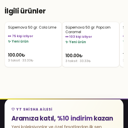
İlgili ürünler
Süpernova 50 gr. Cola Lime
Süpernova 50 gr. Popcorn
Sü
Caramel
👀 75 kişi izliyor
👀 
👀 103 kişi izliyor
✨ Yeni ürün
✨ 
✨ Yeni ürün
100.00
₺
10
100.00
₺
3 taksit · 33.33₺
3 t
3 taksit · 33.33₺
🤍 YT SHISHA AILESI
Aramıza katıl,
%10 indirim
kazan
Yeni koleksiyonlar ve özel fırsatlardan ilk sen