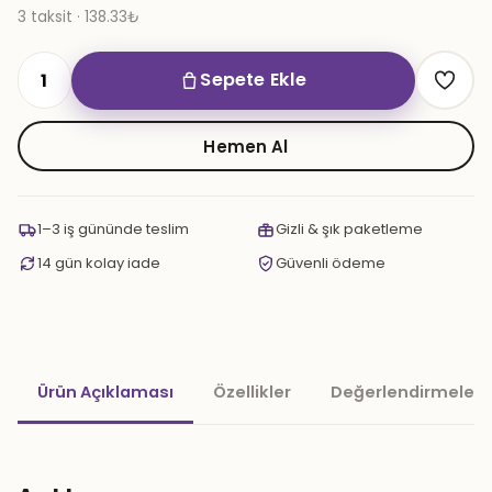
3 taksit · 138.33₺
Sepete Ekle
Süpernova
200
gr.
Hemen Al
Black
Grape
Rashberry
1–3 iş gününde teslim
Gizli & şık paketleme
adet
14 gün kolay iade
Güvenli ödeme
Ürün Açıklaması
Özellikler
Değerlendirmeler 