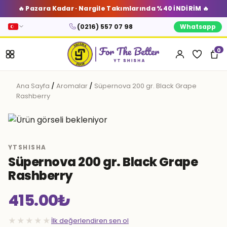
🔥 Pazara Kadar · Nargile Takımlarında %40 İNDİRİM 🔥
(0216) 557 07 98
Whatsapp
0
Ana Sayfa
/
Aromalar
/
Süpernova 200 gr. Black Grape
Rashberry
YTSHISHA
Süpernova 200 gr. Black Grape
Rashberry
415.00
₺
★★★★★
İlk değerlendiren sen ol