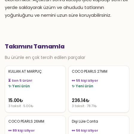
yerde saklayarak üzüm ve ahududu tatlarının
yoğunluğunu ve nemini uzun süre koruyabilirsiniz.
Takımını Tamamla
Bu ürünle en çok tercih edilen parçalar
KULLAN AT MARPUÇ
COCO PEARLS 27MM
⏳ Son 5 ürün!
👀 55 kişi izliyor
✨ Yeni ürün
✨ Yeni ürün
15.00
₺
236.14
₺
3 taksit · 5.00₺
3 taksit · 78.71₺
COCO PEARLS 26MM
Dişi Lüle Conta
👀 89 kişi izliyor
👀 56 kişi izliyor