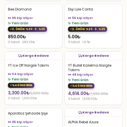
3,825.00₺.
fiyat:
7,850.00₺.
fiyat:
Bee Diamond
Dişi Lüle Conta
2,295.00₺.
4,710.00₺.
👀 96 kişi izliyor
👀 56 kişi izliyor
✨ Yeni ürün
✨ Yeni ürün
2. ÜRÜN %20 · 3. %25
2. ÜRÜN %20 · 3. %25
850.00
₺
5.00
₺
3 taksit · 283.33₺
3 taksit · 1.67₺
Kargo Bedava
Kargo Bedava
YT Ice Off Nargile Takımı
YT Bullet Kızılelma Nargile
Takımı
👀 114 kişi izliyor
👀 48 kişi izliyor
✨ Yeni ürün
✨ Yeni ürün
%40 İNDİRİM
%40 İNDİRİM
Orijinal
Şu
3,300.00
₺
Orijinal
Şu
5,500.00
₺
4,614.00
₺
7,690.00
₺
3 taksit · 1,100.00₺
3 taksit · 1,538.00₺
fiyat:
andaki
fiyat:
andaki
5,500.00₺.
fiyat:
7,690.00₺.
fiyat:
Kargo Bedava
3,300.00₺.
Aparatsız Şehzade Şişe
4,614.00₺.
👀 95 kişi izliyor
ALPHA Rebel Azure