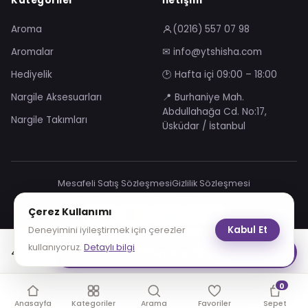
Kategoriler
İletişim
Aroma
(0216) 557 07 98
Aromalar
✉ info@ytshisha.com
Hediyelik
🕑 Hafta içi 09:00 – 18:00
Nargile Aksesuarları
📍 Burhaniye Mah.
Abdullahağa Cd. No:17,
Nargile Takımları
Üsküdar / İstanbul
Mesafeli Satış Sözleşmesi
Gizlilik Sözleşmesi
KVKK Aydınlatma Metni
Çerez Politikası
Çerez Kullanımı
VISA
troy
Kabul Et
Deneyimini iyileştirmek için çerezler
© 2026 YT Shisha. Tüm hakları saklıdır.
kullanıyoruz.
Detaylı bilgi
415.00
₺
Sepete Ekle
0
Anasayfa
Kategoriler
Arama
Favoriler
Sepet