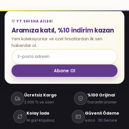
🤍 YT SHISHA AILESI
Aramıza katıl,
%10 indirim
kazan
Yeni koleksiyonlar ve özel fırsatlardan ilk sen
haberdar ol.
Abone Ol
Ücretsiz Kargo
%100 Orijinal
2.000 TL ve üzeri
Garantili ürünler
Kolay İade
Güvenli Ödeme
14 gün koşulsuz
iyzico · 3D Secure