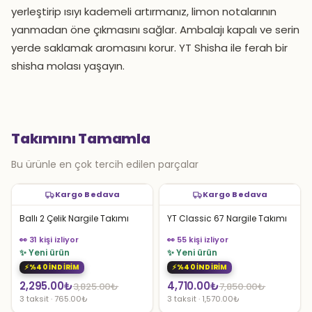
yerleştirip ısıyı kademeli artırmanız, limon notalarının
yanmadan öne çıkmasını sağlar. Ambalajı kapalı ve serin
yerde saklamak aromasını korur. YT Shisha ile ferah bir
shisha molası yaşayın.
Takımını Tamamla
Bu ürünle en çok tercih edilen parçalar
Kargo Bedava
Kargo Bedava
Ballı 2 Çelik Nargile Takımı
YT Classic 67 Nargile Takımı
👀 31 kişi izliyor
👀 55 kişi izliyor
✨ Yeni ürün
✨ Yeni ürün
%40 İNDİRİM
%40 İNDİRİM
Orijinal
Şu
Orijinal
Şu
2,295.00
₺
4,710.00
₺
3,825.00
₺
7,850.00
₺
3 taksit · 765.00₺
3 taksit · 1,570.00₺
fiyat:
andaki
fiyat:
andaki