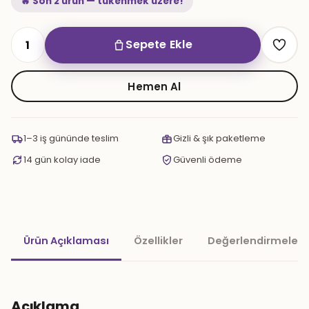
🔥 Son 2 ürün — tükenmek üzere!
Sepete Ekle
Süpernova
200
gr.
Hemen Al
Lemon
Chill
adet
1–3 iş gününde teslim
Gizli & şık paketleme
14 gün kolay iade
Güvenli ödeme
Ürün Açıklaması
Özellikler
Değerlendirmeler 
Açıklama