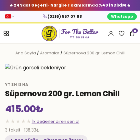
🔥 24 Saat Geçerli · Nargile Takımlarında %40 İNDİRİM 🔥
(0216) 557 07 98
Whatsapp
0
Ana Sayfa
/
Aromalar
/
Süpernova 200 gr. Lemon Chill
YTSHISHA
Süpernova 200 gr. Lemon Chill
415.00
₺
★★★★★
İlk değerlendiren sen ol
3 taksit · 138.33₺