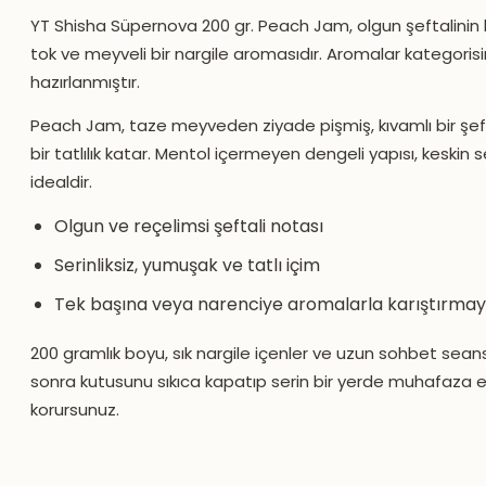
YT Shisha Süpernova 200 gr. Peach Jam, olgun şeftalinin b
tok ve meyveli bir nargile aromasıdır. Aromalar kategorisin
hazırlanmıştır.
Peach Jam, taze meyveden ziyade pişmiş, kıvamlı bir şef
bir tatlılık katar. Mentol içermeyen dengeli yapısı, keskin 
idealdir.
Olgun ve reçelimsi şeftali notası
Serinliksiz, yumuşak ve tatlı içim
Tek başına veya narenciye aromalarla karıştırma
200 gramlık boyu, sık nargile içenler ve uzun sohbet seansl
sonra kutusunu sıkıca kapatıp serin bir yerde muhafaza ede
korursunuz.