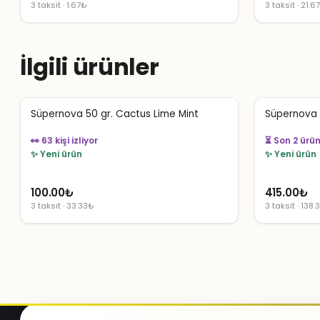
3 taksit · 1.67₺
3 taksit · 21.6
İlgili ürünler
Süpernova 50 gr. Cactus Lime Mint
Süpernova 
👀 63 kişi izliyor
⏳ Son 2 ürün
✨ Yeni ürün
✨ Yeni ürün
100.00
₺
415.00
₺
3 taksit · 33.33₺
3 taksit · 138.