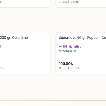
7₺
3 taksit · 78.71₺
200 gr. Cola Lime
Süpernova 50 gr. Popcorn C
!
👀 103 kişi izliyor
✨ Yeni ürün
100.00
₺
33₺
3 taksit · 33.33₺