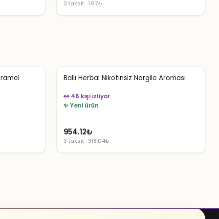
3 taksit · 1.67₺
aramel
Ballı Herbal Nikotinsiz Nargile Aroması
👀 46 kişi izliyor
✨ Yeni ürün
954.12
₺
3 taksit · 318.04₺