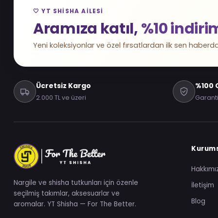
🤍 YT SHISHA AILESI
Aramıza katıl,
%10 indiri
Yeni koleksiyonlar ve özel fırsatlardan ilk sen haberda
Ücretsiz Kargo
%100 O
2.000 TL ve üzeri
Garanti
Kurum
Hakkımı
Nargile ve shisha tutkunları için özenle
İletişim
seçilmiş takımlar, aksesuarlar ve
Blog
aromalar. YT Shisha — For The Better.