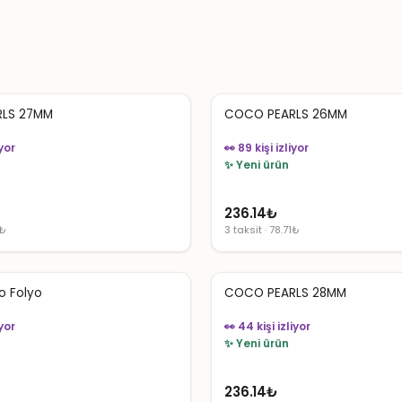
LS 27MM
COCO PEARLS 26MM
iyor
👀 89 kişi izliyor
✨ Yeni ürün
236.14
₺
1₺
3 taksit · 78.71₺
o Folyo
COCO PEARLS 28MM
iyor
👀 44 kişi izliyor
✨ Yeni ürün
236.14
₺