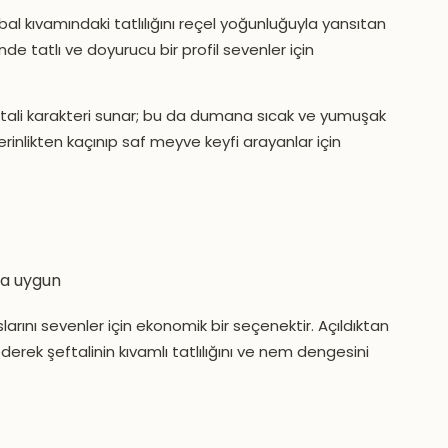
al kıvamındaki tatlılığını reçel yoğunluğuyla yansıtan
de tatlı ve doyurucu bir profil sevenler için
tali karakteri sunar; bu da dumana sıcak ve yumuşak
serinlikten kaçınıp saf meyve keyfi arayanlar için
ya uygun
arını sevenler için ekonomik bir seçenektir. Açıldıktan
rek şeftalinin kıvamlı tatlılığını ve nem dengesini