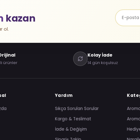
m
kazan
r ol.
rijinal
Kolay İade
li ürünler
14 gün koşulsuz
sal
Yardım
Kateg
zda
Sıkça Sorulan Sorular
Arom
Kargo & Teslimat
Aroma
İade & Değişim
Hediye
Sipariş Takip
Nargil