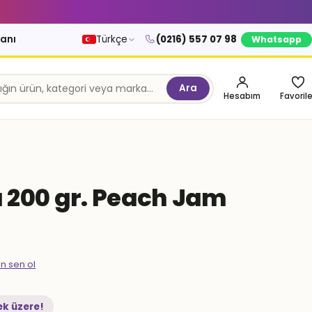
kanı
Türkçe
(0216) 557 07 98
Whatsapp
Ara
Hesabım
Favorile
 200 gr. Peach Jam
en sen ol
ek üzere!