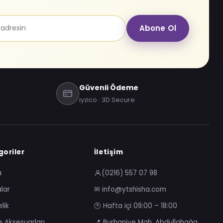
Abone Ol
Güvenli Ödeme
iyzico · 3D Secure
oriler
İletişim
a
(0216) 557 07 98
lar
✉ info@ytshisha.com
lik
🕑 Hafta içi 09:00 – 18:00
e Aksesuarları
📍 Burhaniye Mah. Abdullahağa