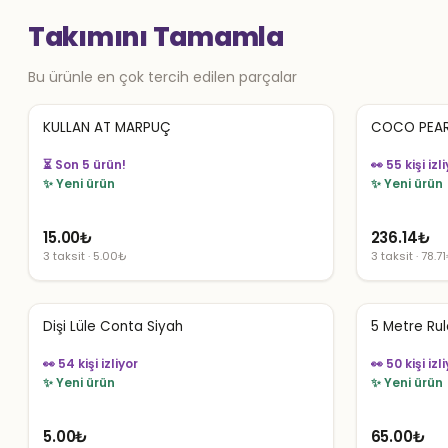
Takımını Tamamla
Bu ürünle en çok tercih edilen parçalar
KULLAN AT MARPUÇ
COCO PEAR
⏳ Son 5 ürün!
👀 55 kişi izl
✨ Yeni ürün
✨ Yeni ürün
15.00
₺
236.14
₺
3 taksit · 5.00₺
3 taksit · 78.7
Dişi Lüle Conta Siyah
5 Metre Rul
👀 54 kişi izliyor
👀 50 kişi izl
✨ Yeni ürün
✨ Yeni ürün
5.00
₺
65.00
₺