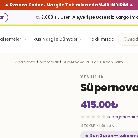
🔥 Pazara Kadar · Nargile Takımlarında %40 İNDİRİM 🔥
ar
2.000 TL Üzeri Alışverişte Ücretsiz Kargo İm
alzemeleri
Rus Nargile Dünyası
Hakkımızda
Ana Sayfa
/
Aromalar
/
Süpernova 200 gr. Peach Jam
YTSHISHA
Süpernova
415.00
₺
★★★★★
İlk değerlendir
3 taksit · 138.33₺
🔥 Son 2 ürün — tükenm