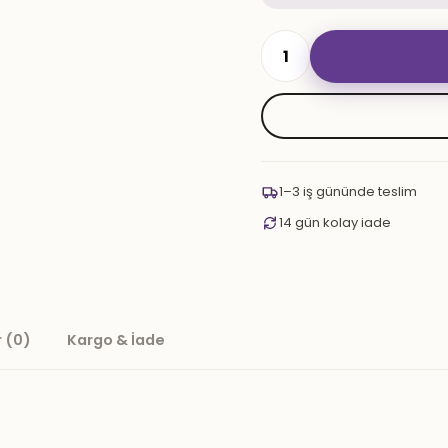
Süpernova
200
gr.
Peach
Jam
adet
1–3 iş gününde teslim
14 gün kolay iade
 (0)
Kargo & İade