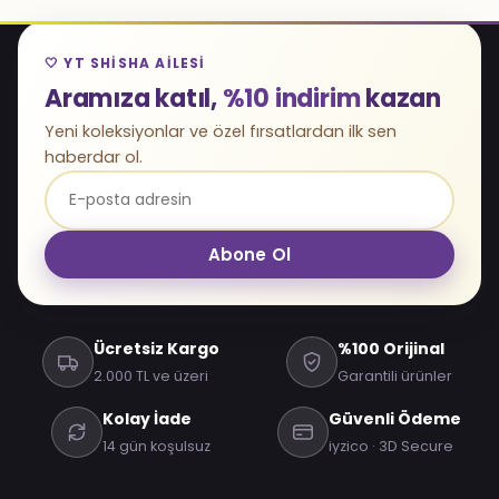
🤍 YT SHISHA AILESI
Aramıza katıl,
%10 indirim
kazan
Yeni koleksiyonlar ve özel fırsatlardan ilk sen
haberdar ol.
Abone Ol
Ücretsiz Kargo
%100 Orijinal
2.000 TL ve üzeri
Garantili ürünler
Kolay İade
Güvenli Ödeme
14 gün koşulsuz
iyzico · 3D Secure