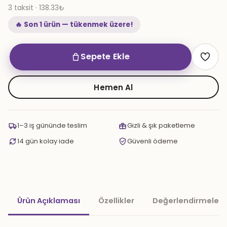
3 taksit · 138.33₺
🔥 Son 1 ürün — tükenmek üzere!
Sepete Ekle
Süpernova
200
gr.
Hemen Al
Wildberry
Lime
Ice
1–3 iş gününde teslim
Gizli & şık paketleme
adet
14 gün kolay iade
Güvenli ödeme
Ürün Açıklaması
Özellikler
Değerlendirmeler 