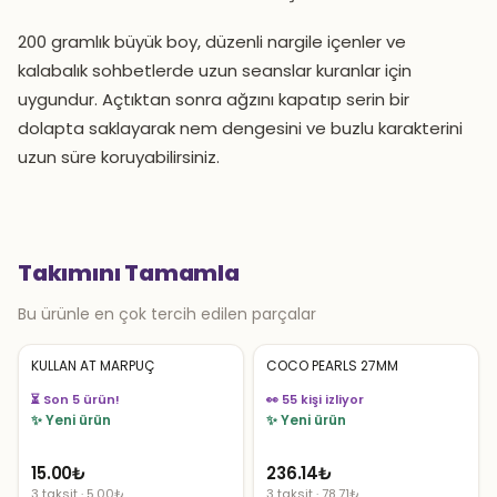
200 gramlık büyük boy, düzenli nargile içenler ve
kalabalık sohbetlerde uzun seanslar kuranlar için
uygundur. Açtıktan sonra ağzını kapatıp serin bir
dolapta saklayarak nem dengesini ve buzlu karakterini
uzun süre koruyabilirsiniz.
Takımını Tamamla
Bu ürünle en çok tercih edilen parçalar
KULLAN AT MARPUÇ
COCO PEARLS 27MM
⏳ Son 5 ürün!
👀 55 kişi izliyor
✨ Yeni ürün
✨ Yeni ürün
15.00
₺
236.14
₺
3 taksit · 5.00₺
3 taksit · 78.71₺