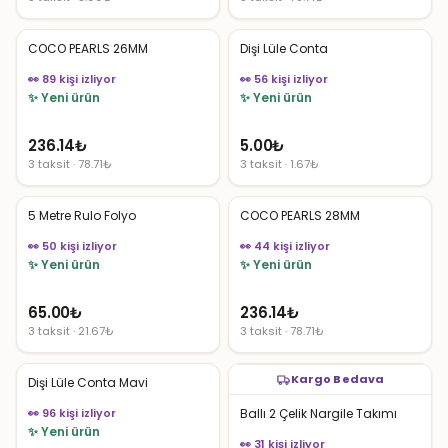
COCO PEARLS 26MM
Dişi Lüle Conta
👀 89 kişi izliyor
👀 56 kişi izliyor
✨ Yeni ürün
✨ Yeni ürün
236.14
₺
5.00
₺
3 taksit · 78.71₺
3 taksit · 1.67₺
5 Metre Rulo Folyo
COCO PEARLS 28MM
👀 50 kişi izliyor
👀 44 kişi izliyor
✨ Yeni ürün
✨ Yeni ürün
65.00
₺
236.14
₺
3 taksit · 21.67₺
3 taksit · 78.71₺
Kargo Bedava
Dişi Lüle Conta Mavi
👀 96 kişi izliyor
Ballı 2 Çelik Nargile Takımı
✨ Yeni ürün
👀 31 kişi izliyor