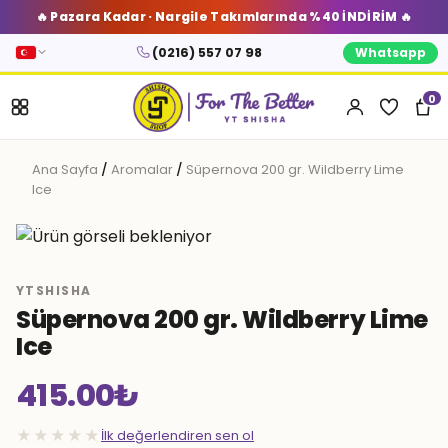
🔥 Pazara Kadar · Nargile Takımlarında %40 İNDİRİM 🔥
(0216) 557 07 98
Whatsapp
0
Ana Sayfa
/
Aromalar
/
Süpernova 200 gr. Wildberry Lime
Ice
YTSHISHA
Süpernova 200 gr. Wildberry Lime
Ice
415.00
₺
★★★★★
İlk değerlendiren sen ol