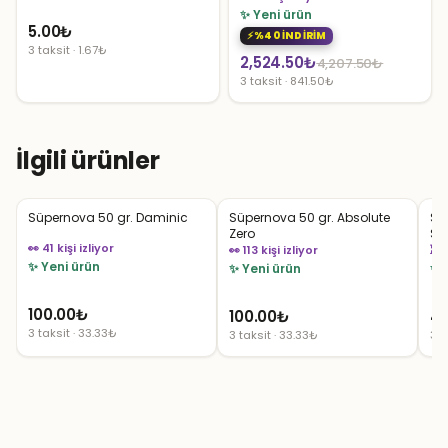
✨ Yeni ürün
5.00
₺
%40 İNDİRİM
3 taksit · 1.67₺
Orijinal
Şu
2,524.50
₺
4,207.50
₺
3 taksit · 841.50₺
fiyat:
andaki
4,207.50₺.
fiyat:
2,524.50₺.
İlgili ürünler
Süpernova 50 gr. Daminic
Süpernova 50 gr. Absolute
Sü
Zero
St
👀 41 kişi izliyor
👀 113 kişi izliyor
⏳ 
✨ Yeni ürün
✨ Yeni ürün
✨ 
100.00
₺
100.00
₺
41
3 taksit · 33.33₺
3 taksit · 33.33₺
3 t