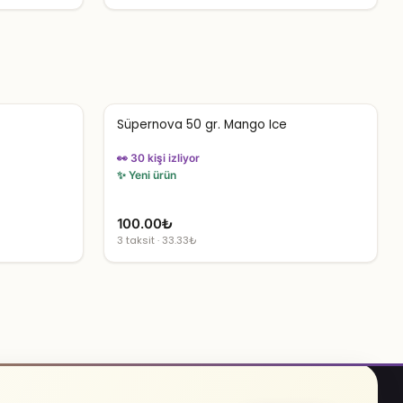
4,207.50₺.
fiyat:
2,524.50₺.
Süpernova 50 gr. Mango Ice
👀 30 kişi izliyor
✨ Yeni ürün
100.00
₺
3 taksit · 33.33₺