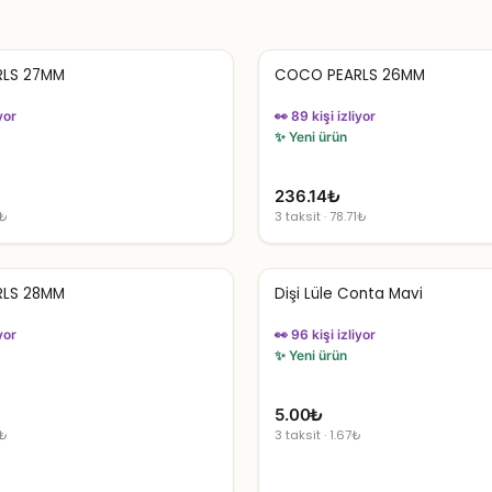
LS 27MM
COCO PEARLS 26MM
yor
👀 89 kişi izliyor
✨ Yeni ürün
236.14
₺
1₺
3 taksit · 78.71₺
LS 28MM
Dişi Lüle Conta Mavi
yor
👀 96 kişi izliyor
✨ Yeni ürün
5.00
₺
1₺
3 taksit · 1.67₺