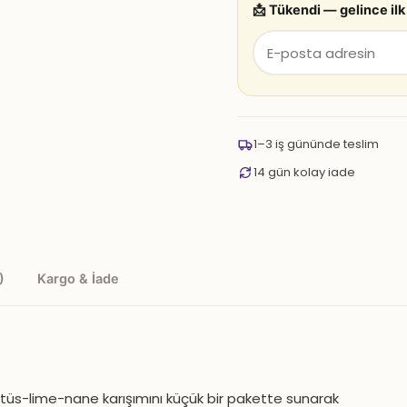
📩 Tükendi — gelince ilk
1–3 iş gününde teslim
14 gün kolay iade
)
Kargo & İade
ktüs-lime-nane karışımını küçük bir pakette sunarak