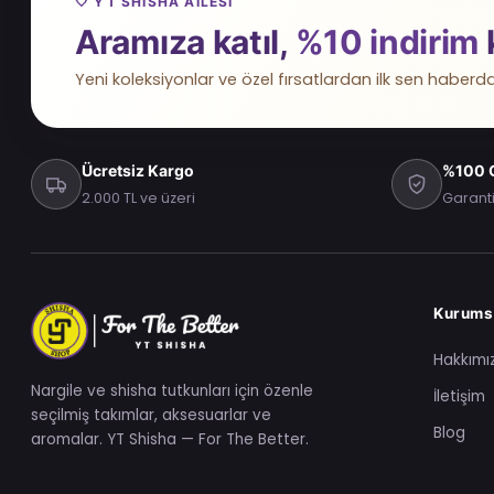
🤍 YT SHISHA AILESI
Aramıza katıl,
%10 indirim
Yeni koleksiyonlar ve özel fırsatlardan ilk sen haberda
Ücretsiz Kargo
%100 O
2.000 TL ve üzeri
Garanti
Kurums
Hakkımı
Nargile ve shisha tutkunları için özenle
İletişim
seçilmiş takımlar, aksesuarlar ve
Blog
aromalar. YT Shisha — For The Better.