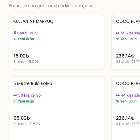
Bu ürünle en çok tercih edilen parçalar
KULLAN AT MARPUÇ
COCO PEAR
⏳ Son 5 ürün!
👀 55 kişi izli
✨ Yeni ürün
✨ Yeni ürün
15.00
₺
236.14
₺
3 taksit · 5.00₺
3 taksit · 78.7
5 Metre Rulo Folyo
COCO PEAR
👀 50 kişi izliyor
👀 44 kişi izli
✨ Yeni ürün
✨ Yeni ürün
65.00
₺
236.14
₺
3 taksit · 21.67₺
3 taksit · 78.7