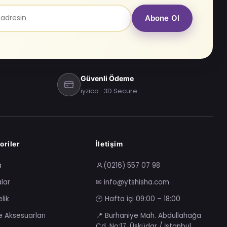
Abone Ol
Güvenli Ödeme
iyzico · 3D Secure
oriler
İletişim
a
(0216) 557 07 98
lar
✉ info@ytshisha.com
lik
🕑 Hafta içi 09:00 – 18:00
e Aksesuarları
📍 Burhaniye Mah. Abdullahağa
Cd. No:17, Üsküdar / İstanbul