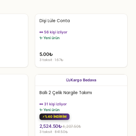
Dişi Lüle Conta
👀 56 kişi izliyor
✨ Yeni ürün
5.00
₺
3 taksit · 1.67₺
Kargo Bedava
Ballı 2 Çelik Nargile Takımı
👀 31 kişi izliyor
✨ Yeni ürün
%40 İNDİRİM
Orijinal
Şu
2,524.50
₺
4,207.50
₺
3 taksit · 841.50₺
fiyat:
andaki