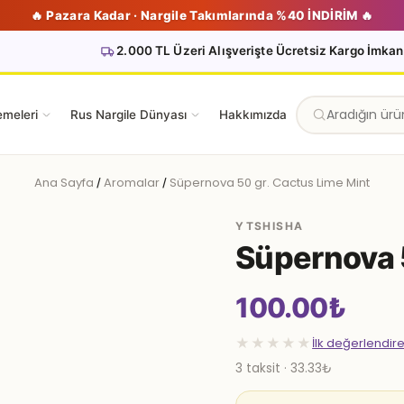
🔥 Pazara Kadar · Nargile Takımlarında %40 İNDİRİM 🔥
2.000 TL Üzeri Alışverişte Ücretsiz Kargo İmkan
emeleri
Rus Nargile Dünyası
Hakkımızda
Ana Sayfa
Aromalar
Süpernova 50 gr. Cactus Lime Mint
/
/
YTSHISHA
Süpernova 
100.00
₺
★★★★★
İlk değerlendir
3 taksit · 33.33₺