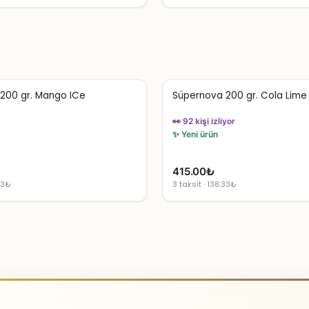
200 gr. Mango ICe
Süpernova 200 gr. Cola Lime
👀 92 kişi izliyor
✨ Yeni ürün
415.00
₺
33₺
3 taksit · 138.33₺