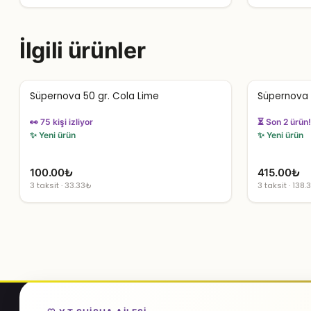
İlgili ürünler
Süpernova 50 gr. Cola Lime
Süpernova 
👀 75 kişi izliyor
⏳ Son 2 ürün!
✨ Yeni ürün
✨ Yeni ürün
100.00
₺
415.00
₺
3 taksit · 33.33₺
3 taksit · 138.