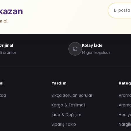
kazan
r ol.
rijinal
Kolay İade
li ürünler
14 gün koşulsuz
al
Yardım
Kateg
zda
Sıkça Sorulan Sorular
Arom
Kargo & Teslimat
Aroma
İade & Değişim
Hediye
Sipariş Takip
Nargil