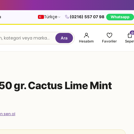
Türkçe
ı
(0216) 557 07 98
Whatsapp
0
Ara
Hesabım
Favoriler
Sepe
50 gr. Cactus Lime Mint
en sen ol