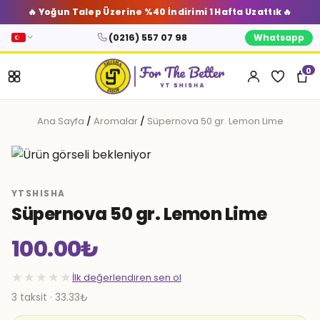
🔥 Yoğun Talep Üzerine %40 İndirimi 1 Hafta Uzattık 🔥
(0216) 557 07 98
Whatsapp
0
Ana Sayfa
/
Aromalar
/
Süpernova 50 gr. Lemon Lime
YTSHISHA
Süpernova 50 gr. Lemon Lime
100.00
₺
★★★★★
İlk değerlendiren sen ol
3 taksit · 33.33₺