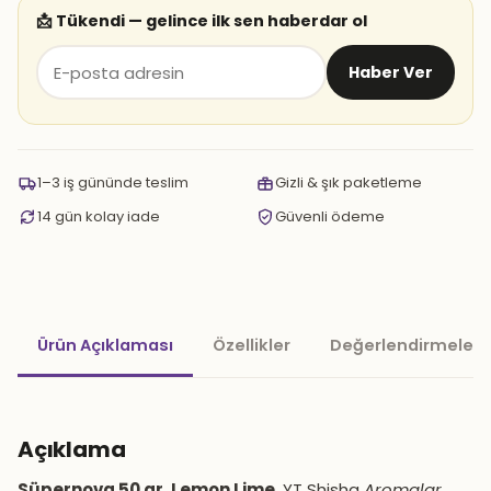
📩 Tükendi — gelince ilk sen haberdar ol
Haber Ver
1–3 iş gününde teslim
Gizli & şık paketleme
14 gün kolay iade
Güvenli ödeme
Ürün Açıklaması
Özellikler
Değerlendirmeler 
Açıklama
Süpernova 50 gr. Lemon Lime
, YT Shisha
Aromalar