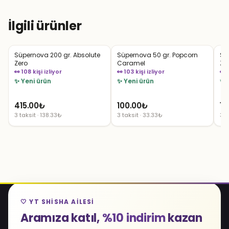
İlgili ürünler
Süpernova 200 gr. Absolute
Süpernova 50 gr. Popcorn
Sü
Zero
Caramel
Ze
👀 108 kişi izliyor
👀 103 kişi izliyor
👀 
✨ Yeni ürün
✨ Yeni ürün
✨ 
415.00
₺
100.00
₺
10
3 taksit · 138.33₺
3 taksit · 33.33₺
3 t
🤍 YT SHISHA AILESI
Aramıza katıl,
%10 indirim
kazan