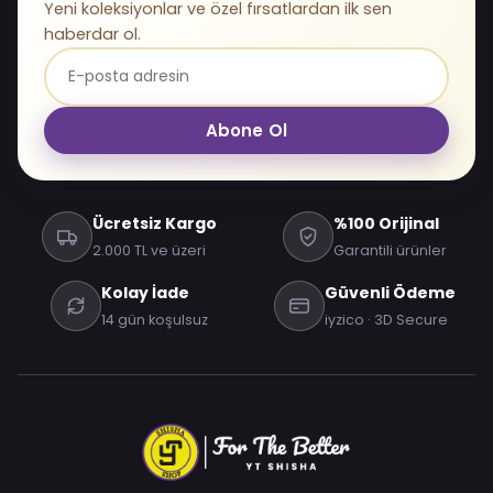
Yeni koleksiyonlar ve özel fırsatlardan ilk sen
haberdar ol.
Abone Ol
Ücretsiz Kargo
%100 Orijinal
2.000 TL ve üzeri
Garantili ürünler
Kolay İade
Güvenli Ödeme
14 gün koşulsuz
iyzico · 3D Secure