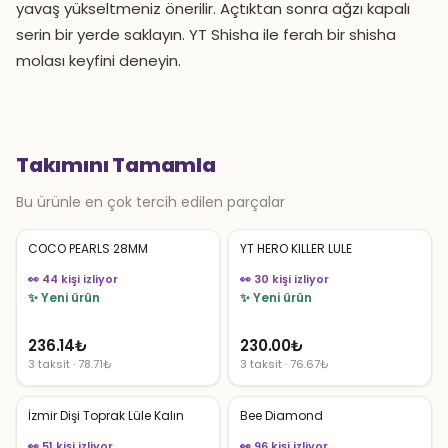
yavaş yükseltmeniz önerilir. Açtıktan sonra ağzı kapalı
serin bir yerde saklayın. YT Shisha ile ferah bir shisha
molası keyfini deneyin.
Takımını Tamamla
Bu ürünle en çok tercih edilen parçalar
COCO PEARLS 28MM
YT HERO KILLER LULE
👀 44 kişi izliyor
👀 30 kişi izliyor
✨ Yeni ürün
✨ Yeni ürün
236.14
₺
230.00
₺
3 taksit · 78.71₺
3 taksit · 76.67₺
İzmir Dişi Toprak Lüle Kalın
Bee Diamond
👀 51 kişi izliyor
👀 96 kişi izliyor