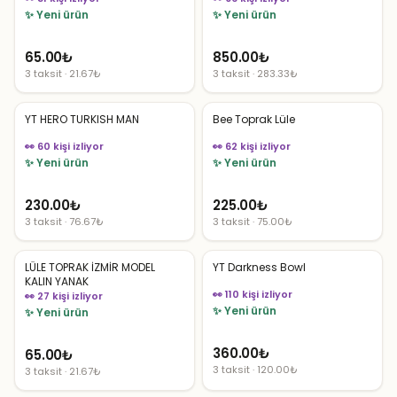
✨ Yeni ürün
✨ Yeni ürün
65.00
₺
850.00
₺
3 taksit · 21.67₺
3 taksit · 283.33₺
YT HERO TURKISH MAN
Bee Toprak Lüle
👀 60 kişi izliyor
👀 62 kişi izliyor
✨ Yeni ürün
✨ Yeni ürün
230.00
₺
225.00
₺
3 taksit · 76.67₺
3 taksit · 75.00₺
LÜLE TOPRAK İZMİR MODEL
YT Darkness Bowl
KALIN YANAK
👀 110 kişi izliyor
👀 27 kişi izliyor
✨ Yeni ürün
✨ Yeni ürün
360.00
₺
65.00
₺
3 taksit · 120.00₺
3 taksit · 21.67₺