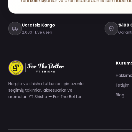
Yeni koleksiyonlar ve özel fırsatlardan ilk sen haberda
Ücretsiz Kargo
%100 O
2.000 TL ve üzeri
Garanti
Kurum
Hakkımı
Nargile ve shisha tutkunları için özenle
İletişim
seçilmiş takımlar, aksesuarlar ve
Blog
aromalar. YT Shisha — For The Better.