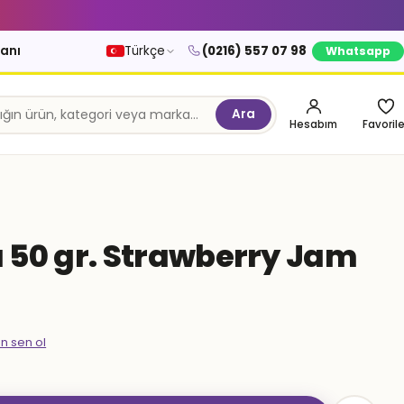
kanı
Türkçe
(0216) 557 07 98
Whatsapp
Ara
Hesabım
Favorile
 50 gr. Strawberry Jam
en sen ol