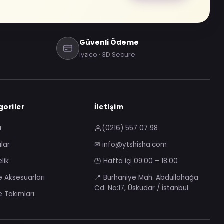
Güvenli Ödeme
iyzico · 3D Secure
oriler
İletişim
a
(0216) 557 07 98
lar
✉ info@ytshisha.com
lik
🕑 Hafta içi 09:00 – 18:00
e Aksesuarları
📍 Burhaniye Mah. Abdullahağa
Cd. No:17, Üsküdar / İstanbul
e Takımları