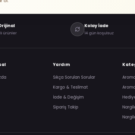
r ol.
rijinal
Kolay İade
li ürünler
14 gün koşulsuz
sal
Yardım
Kateg
zda
Sıkça Sorulan Sorular
Arom
Kargo & Teslimat
Aroma
İade & Değişim
Hediye
Sipariş Takip
Nargil
Nargil