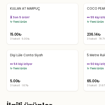
KULLAN AT MARPUÇ
COCO PEAR
⏳ Son 5 ürün!
👀 55 kişi izl
✨ Yeni ürün
✨ Yeni ürün
15.00
₺
236.14
₺
3 taksit · 5.00₺
3 taksit · 78.7
Dişi Lüle Conta Siyah
5 Metre Rul
👀 54 kişi izliyor
👀 50 kişi izl
✨ Yeni ürün
✨ Yeni ürün
5.00
₺
65.00
₺
3 taksit · 1.67₺
3 taksit · 21.6