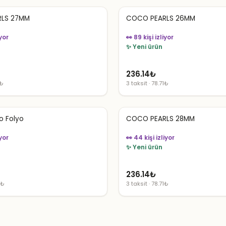
LS 27MM
COCO PEARLS 26MM
iyor
👀 89 kişi izliyor
✨ Yeni ürün
236.14
₺
1₺
3 taksit · 78.71₺
o Folyo
COCO PEARLS 28MM
iyor
👀 44 kişi izliyor
✨ Yeni ürün
236.14
₺
7₺
3 taksit · 78.71₺