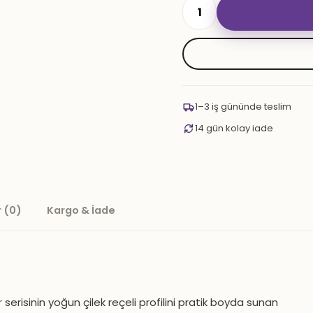
Süpernova
50
gr.
Strawberry
Jam
adet
1–3 iş gününde teslim
14 gün kolay iade
 (0)
Kargo & İade
r
serisinin yoğun çilek reçeli profilini pratik boyda sunan