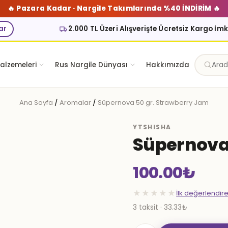
🔥 Pazara Kadar · Nargile Takımlarında %40 İNDİRİM 🔥
ar
2.000 TL Üzeri Alışverişte Ücretsiz Kargo İm
alzemeleri
Rus Nargile Dünyası
Hakkımızda
Ana Sayfa
/
Aromalar
/
Süpernova 50 gr. Strawberry Jam
YTSHISHA
Süpernova
100.00
₺
★★★★★
İlk değerlendir
3 taksit · 33.33₺