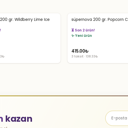
00 gr. Wildberry Lime Ice
süpernova 200 gr. Popcorn 
!
⏳ Son 2 ürün!
✨ Yeni ürün
415.00
₺
33₺
3 taksit · 138.33₺
m
kazan