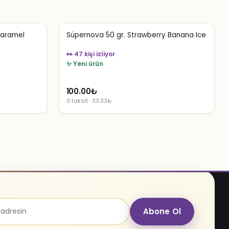
Caramel
Süpernova 50 gr. Strawberry Banana Ice
👀 47 kişi izliyor
✨ Yeni ürün
100.00
₺
3 taksit · 33.33₺
Abone Ol