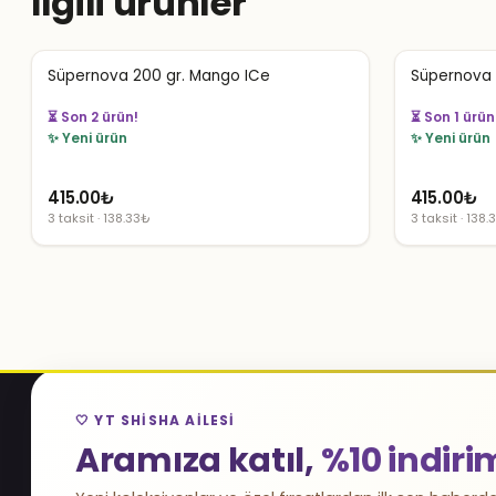
İlgili ürünler
Süpernova 200 gr. Mango ICe
Süpernova 2
⏳ Son 2 ürün!
⏳ Son 1 ürün
✨ Yeni ürün
✨ Yeni ürün
415.00
₺
415.00
₺
3 taksit · 138.33₺
3 taksit · 138.
🤍 YT SHISHA AILESI
Aramıza katıl,
%10 indiri