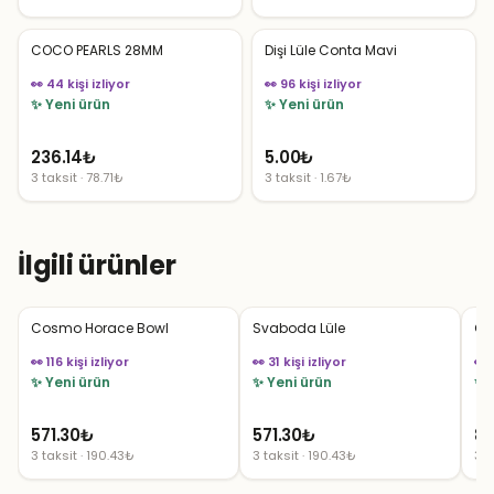
COCO PEARLS 28MM
Dişi Lüle Conta Mavi
👀 44 kişi izliyor
👀 96 kişi izliyor
✨ Yeni ürün
✨ Yeni ürün
236.14
₺
5.00
₺
3 taksit · 78.71₺
3 taksit · 1.67₺
İlgili ürünler
Cosmo Horace Bowl
Svaboda Lüle
Ge
👀 116 kişi izliyor
👀 31 kişi izliyor
👀 
✨ Yeni ürün
✨ Yeni ürün
✨ 
571.30
₺
571.30
₺
85
3 taksit · 190.43₺
3 taksit · 190.43₺
3 t