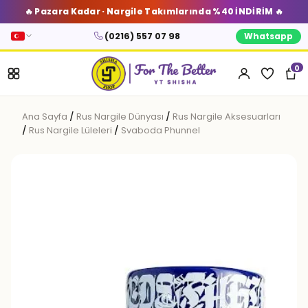
🔥 Pazara Kadar · Nargile Takımlarında %40 İNDİRİM 🔥
(0216) 557 07 98
Whatsapp
0
Ana Sayfa
/
Rus Nargile Dünyası
/
Rus Nargile Aksesuarları
/
Rus Nargile Lüleleri
/
Svaboda Phunnel