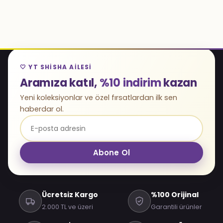
🤍 YT SHISHA AILESI
Aramıza katıl,
%10 indirim
kazan
Yeni koleksiyonlar ve özel fırsatlardan ilk sen
haberdar ol.
Abone Ol
Ücretsiz Kargo
%100 Orijinal
2.000 TL ve üzeri
Garantili ürünler