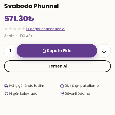
Svaboda Phunnel
571.30
₺
★★★★★
İlk değerlendiren sen ol
3 taksit · 190.43₺
Sepete Ekle
Svaboda
Phunnel
adet
Hemen Al
1–3 iş gününde teslim
Gizli & şık paketleme
14 gün kolay iade
Güvenli ödeme