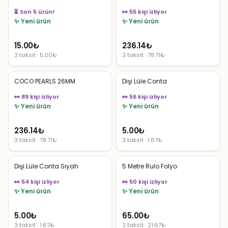
⏳ Son 5 ürün!
👀 55 kişi izliyor
✨ Yeni ürün
✨ Yeni ürün
15.00
₺
236.14
₺
3 taksit · 5.00₺
3 taksit · 78.71₺
COCO PEARLS 26MM
Dişi Lüle Conta
👀 89 kişi izliyor
👀 56 kişi izliyor
✨ Yeni ürün
✨ Yeni ürün
236.14
₺
5.00
₺
3 taksit · 78.71₺
3 taksit · 1.67₺
Dişi Lüle Conta Siyah
5 Metre Rulo Folyo
👀 54 kişi izliyor
👀 50 kişi izliyor
✨ Yeni ürün
✨ Yeni ürün
5.00
₺
65.00
₺
3 taksit · 1.67₺
3 taksit · 21.67₺