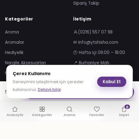
Sipariş Takip
Kategoriler
İletişim
Aroma
(0216) 557 07 98
Aromalar
✉ info@ytshisha.com
Hediyelik
🕑 Hafta içi 09:00 – 18:00
Nargile Aksesuarları
📍 Burhaniye Mah.
Abdullahağa Cd. No:17,
Nargile Takımları
Çerez Kullanımı
Üsküdar / İstanbul
Kabul Et
Deneyimini iyileştirmek için çerezler
kullanıyoruz.
Detaylı bilgi
571.30
₺
Sepete Ekle
Mesafeli Satış Sözleşmesi
Gizlilik Sözleşmesi
0
KVKK Aydınlatma Metni
Çerez Politikası
Anasayfa
Kategoriler
Arama
Favoriler
Sepet
VISA
troy
© 2026 YT Shisha. Tüm hakları saklıdır.