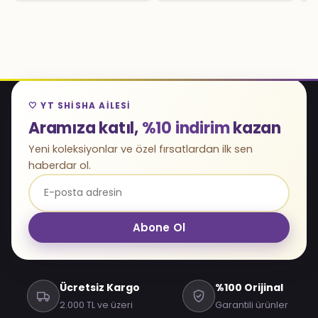
🤍 YT SHISHA AILESI
Aramıza katıl,
%10 indirim
kazan
Yeni koleksiyonlar ve özel fırsatlardan ilk sen
haberdar ol.
Abone Ol
Ücretsiz Kargo
%100 Orijinal
2.000 TL ve üzeri
Garantili ürünler