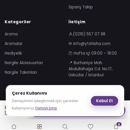
Sipariş Takip
Kategoriler
İletişim
Aroma
(0216) 557 07 98
Aromalar
✉ info@ytshisha.com
Hediyelik
🕑 Hafta içi 09:00 – 18:00
Nargile Aksesuarları
📍 Burhaniye Mah.
Abdullahağa Cd. No:17,
Nargile Takımları
Üsküdar / İstanbul
Çerez Kullanımı
Mesafeli Satış Sözleşmesi
Gizlilik Sözleşmesi
Kabul Et
Deneyimini iyileştirmek için çerezler
KVKK Aydınlatma Metni
Çerez Politikası
Orijinal
Şu
16,885.00
₺
kullanıyoruz.
Detaylı bilgi
Sepete Ekle
fiyat:
andaki
10,131.00
₺
VISA
troy
16,885.00₺.
fiyat:
10,131.00₺.
0
© 2026 YT Shisha. Tüm hakları saklıdır.