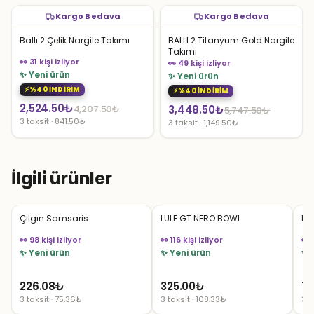
Kargo Bedava
Kargo Bedava
Ballı 2 Çelik Nargile Takımı
BALLI 2 Titanyum Gold Nargile
Takımı
👀 31 kişi izliyor
👀 49 kişi izliyor
✨ Yeni ürün
✨ Yeni ürün
%40 İNDİRİM
%40 İNDİRİM
Orijinal
Şu
2,524.50
₺
Orijinal
Şu
4,207.50
₺
3,448.50
₺
5,747.50
₺
3 taksit · 841.50₺
3 taksit · 1,149.50₺
fiyat:
andaki
fiyat:
andaki
4,207.50₺.
fiyat:
5,747.50₺.
fiyat:
2,524.50₺.
3,448.50₺.
İlgili ürünler
Çılgın Samsaris
LÜLE GT NERO BOWL
Da
👀 98 kişi izliyor
👀 116 kişi izliyor
👀 
✨ Yeni ürün
✨ Yeni ürün
✨ 
226.08
₺
325.00
₺
70
3 taksit · 75.36₺
3 taksit · 108.33₺
3 t