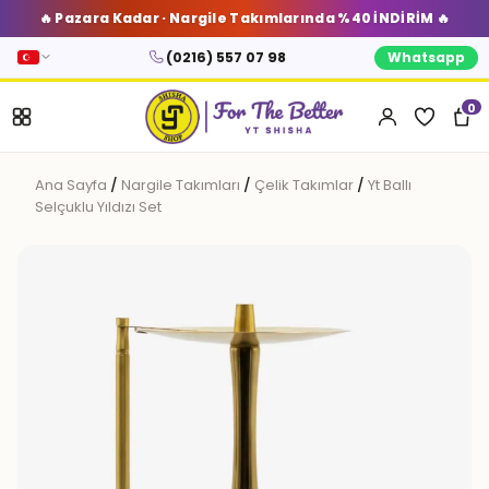
🔥 Pazara Kadar · Nargile Takımlarında %40 İNDİRİM 🔥
(0216) 557 07 98
Whatsapp
0
Ana Sayfa
/
Nargile Takımları
/
Çelik Takımlar
/
Yt Ballı
Selçuklu Yıldızı Set