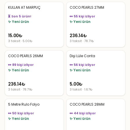
KULLAN AT MARPUÇ
COCO PEARLS 27MM
👀 55 kişi izliyor
👀 54 kişi izliyor
✨ Yeni ürün
✨ Yeni ürün
15.00
₺
236.14
₺
3 taksit · 5.00₺
3 taksit · 78.71₺
COCO PEARLS 26MM
Dişi Lüle Conta
👀 89 kişi izliyor
👀 56 kişi izliyor
✨ Yeni ürün
✨ Yeni ürün
236.14
₺
5.00
₺
3 taksit · 78.71₺
3 taksit · 1.67₺
5 Metre Rulo Folyo
COCO PEARLS 28MM
👀 50 kişi izliyor
👀 44 kişi izliyor
✨ Yeni ürün
✨ Yeni ürün