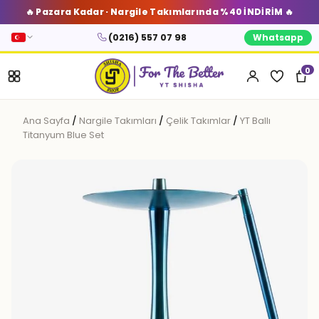
🔥 Pazara Kadar · Nargile Takımlarında %40 İNDİRİM 🔥
(0216) 557 07 98
Whatsapp
0
Ana Sayfa
/
Nargile Takımları
/
Çelik Takımlar
/
YT Ballı
Titanyum Blue Set