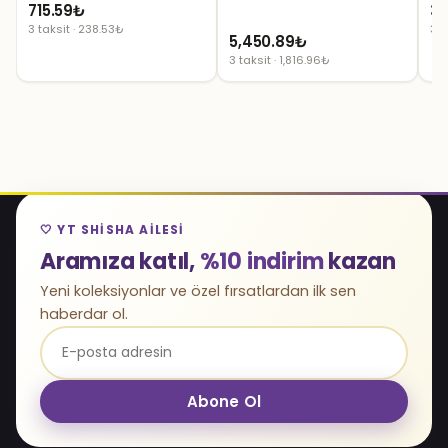
715.59
₺
33
3 taksit · 238.53₺
3 t
5,450.89
₺
3 taksit · 1,816.96₺
🤍 YT SHISHA AILESI
Aramıza katıl,
%10 indirim
kazan
Yeni koleksiyonlar ve özel fırsatlardan ilk sen
haberdar ol.
Abone Ol