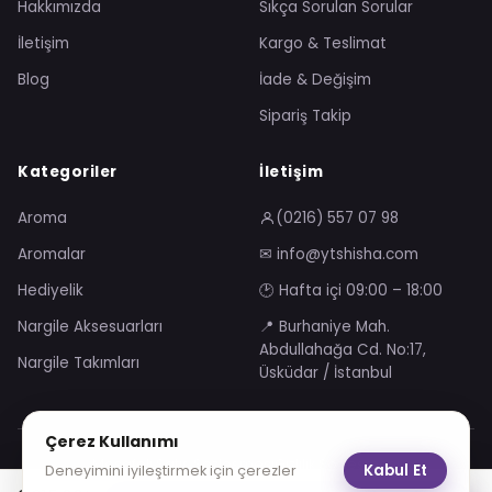
Hakkımızda
Sıkça Sorulan Sorular
İletişim
Kargo & Teslimat
Blog
İade & Değişim
Sipariş Takip
Kategoriler
İletişim
Aroma
(0216) 557 07 98
Aromalar
✉ info@ytshisha.com
Hediyelik
🕑 Hafta içi 09:00 – 18:00
Nargile Aksesuarları
📍 Burhaniye Mah.
Abdullahağa Cd. No:17,
Nargile Takımları
Üsküdar / İstanbul
Çerez Kullanımı
Mesafeli Satış Sözleşmesi
Gizlilik Sözleşmesi
Kabul Et
Deneyimini iyileştirmek için çerezler
KVKK Aydınlatma Metni
Çerez Politikası