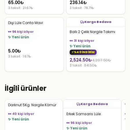
65.00
₺
236.14
₺
3 taksit · 21.67₺
3 taksit · 78.71₺
Kargo Bedava
Dişi Lüle Conta Mavi
👀 96 kişi izliyor
Ballı 2 Çelik Nargile Takımı
✨ Yeni ürün
👀 31 kişi izliyor
✨ Yeni ürün
5.00
₺
%40 İNDİRİM
3 taksit · 1.67₺
Orijinal
Şu
2,524.50
₺
4,207.50
₺
3 taksit · 841.50₺
fiyat:
andaki
4,207.50₺.
fiyat:
2,524.50₺.
İlgili ürünler
Kargo Bedava
Darknut 5Kg. Nargile Kömür
YT
👀 40 kişi izliyor
Erkek Samsaris Lüle
👀 
✨ Yeni ürün
✨ 
👀 96 kişi izliyor
✨ Yeni ürün