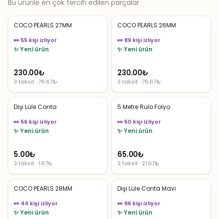
Bu ürünle en çok tercih edilen parçalar
COCO PEARLS 27MM
COCO PEARLS 26MM
👀 55 kişi izliyor
👀 89 kişi izliyor
✨ Yeni ürün
✨ Yeni ürün
230.00
₺
230.00
₺
3 taksit · 76.67₺
3 taksit · 76.67₺
Dişi Lüle Conta
5 Metre Rulo Folyo
👀 56 kişi izliyor
👀 50 kişi izliyor
✨ Yeni ürün
✨ Yeni ürün
5.00
₺
65.00
₺
3 taksit · 1.67₺
3 taksit · 21.67₺
COCO PEARLS 28MM
Dişi Lüle Conta Mavi
👀 44 kişi izliyor
👀 96 kişi izliyor
✨ Yeni ürün
✨ Yeni ürün