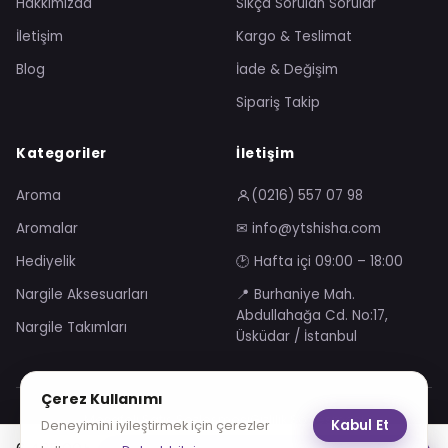
Hakkımızda
Sıkça Sorulan Sorular
İletişim
Kargo & Teslimat
Blog
İade & Değişim
Sipariş Takip
Kategoriler
İletişim
Aroma
(0216) 557 07 98
Aromalar
✉ info@ytshisha.com
Hediyelik
🕑 Hafta içi 09:00 – 18:00
Nargile Aksesuarları
📍 Burhaniye Mah.
Abdullahağa Cd. No:17,
Nargile Takımları
Üsküdar / İstanbul
Çerez Kullanımı
Mesafeli Satış Sözleşmesi
Gizlilik Sözleşmesi
Kabul Et
Deneyimini iyileştirmek için çerezler
KVKK Aydınlatma Metni
Çerez Politikası