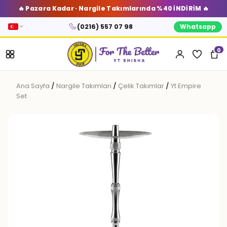
🔥 Pazara Kadar · Nargile Takımlarında %40 İNDİRİM 🔥
(0216) 557 07 98
Whatsapp
0
Ana Sayfa
/
Nargile Takımları
/
Çelik Takımlar
/
Yt Empire
Set