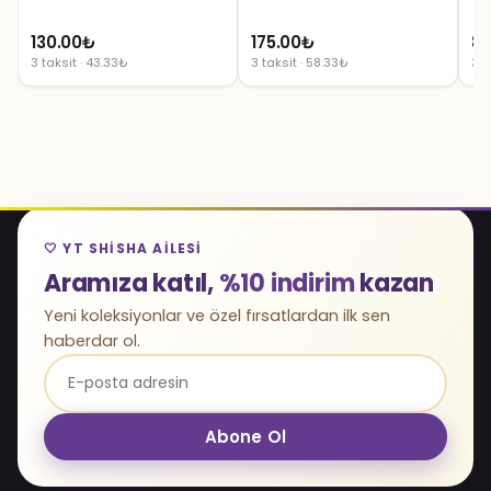
130.00
₺
175.00
₺
85
3 taksit · 43.33₺
3 taksit · 58.33₺
3 t
🤍 YT SHISHA AILESI
Aramıza katıl,
%10 indirim
kazan
Yeni koleksiyonlar ve özel fırsatlardan ilk sen
haberdar ol.
Abone Ol