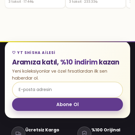
3 taksit · 17.44₺
3 taksit · 233.33₺
3 t
🤍 YT SHISHA AILESI
Aramıza katıl,
%10 indirim
kazan
Yeni koleksiyonlar ve özel fırsatlardan ilk sen
haberdar ol.
Abone Ol
Ücretsiz Kargo
%100 Orijinal