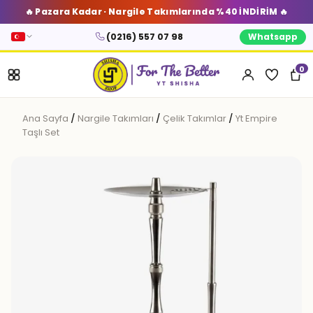
🔥 Pazara Kadar · Nargile Takımlarında %40 İNDİRİM 🔥
(0216) 557 07 98
Whatsapp
0
Ana Sayfa
/
Nargile Takımları
/
Çelik Takımlar
/
Yt Empire
Taşlı Set