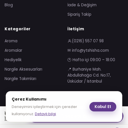
Blog
İade & Değişim
Sipariş Takip
Kategoriler
İletişim
Aroma
(0216) 557 07 98
Aromalar
✉ info@ytshisha.com
Hediyelik
🕑 Hafta içi 09:00 – 18:00
Nargile Aksesuarları
📍 Burhaniye Mah.
Abdullahağa Cd. No:17,
Nargile Takımları
Üsküdar / İstanbul
Çerez Kullanımı
Mesafeli Satış Sözleşmesi
Gizlilik Sözleşmesi
Kabul Et
Deneyimini iyileştirmek için çerezler
KVKK Aydınlatma Metni
Çerez Politikası
Orijinal
Şu
18,590.00
₺
kullanıyoruz.
Detaylı bilgi
Sepete Ekle
fiyat:
andaki
11,154.00
₺
VISA
troy
18,590.00₺.
fiyat:
11,154.00₺.