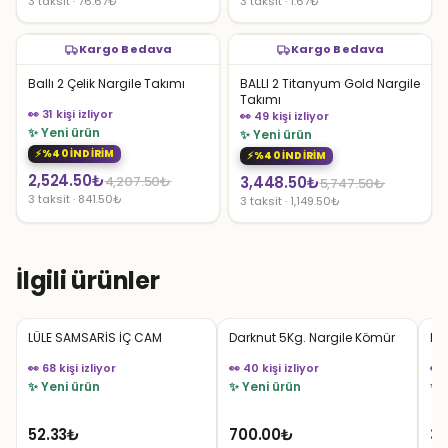
3 taksit · 76.67₺
3 taksit · 1.67₺
Kargo Bedava
Kargo Bedava
Ballı 2 Çelik Nargile Takımı
BALLI 2 Titanyum Gold Nargile
Takımı
👀 31 kişi izliyor
👀 49 kişi izliyor
✨ Yeni ürün
✨ Yeni ürün
%40 İNDİRİM
%40 İNDİRİM
Orijinal
Şu
2,524.50
₺
Orijinal
Şu
4,207.50
₺
3,448.50
₺
5,747.50
₺
3 taksit · 841.50₺
3 taksit · 1,149.50₺
fiyat:
andaki
fiyat:
andaki
4,207.50₺.
fiyat:
5,747.50₺.
fiyat:
2,524.50₺.
3,448.50₺.
İlgili ürünler
LÜLE SAMSARİS İÇ CAM
Darknut 5Kg. Nargile Kömür
LÜL
👀 68 kişi izliyor
👀 40 kişi izliyor
👀 
✨ Yeni ürün
✨ Yeni ürün
✨ 
52.33
₺
700.00
₺
33