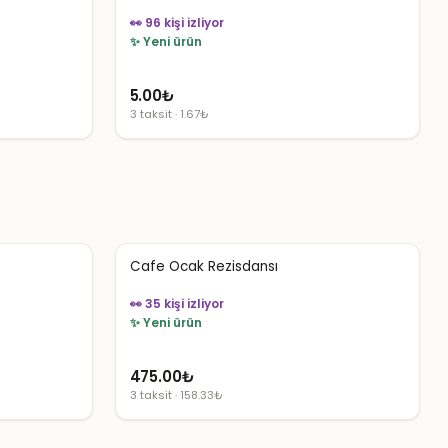
👀 96 kişi izliyor
✨ Yeni ürün
5.00
₺
3 taksit · 1.67₺
Cafe Ocak Rezisdansı
👀 35 kişi izliyor
✨ Yeni ürün
475.00
₺
3 taksit · 158.33₺