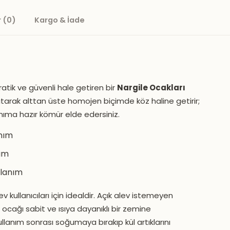
 (0)
Kargo & İade
ratik ve güvenli hale getiren bir
Nargile Ocakları
ıtarak alttan üste homojen biçimde köz haline getirir;
nıma hazır kömür elde edersiniz.
anım
rım
llanım
ev kullanıcıları için idealdir. Açık alev istemeyen
 ocağı sabit ve ısıya dayanıklı bir zemine
ullanım sonrası soğumaya bırakıp kül artıklarını