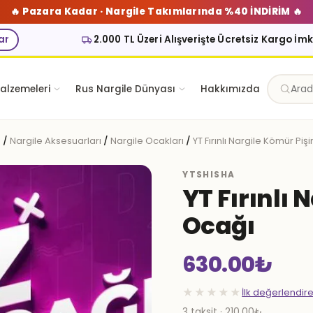
🔥 Pazara Kadar · Nargile Takımlarında %40 İNDİRİM 🔥
ar
2.000 TL Üzeri Alışverişte Ücretsiz Kargo İm
alzemeleri
Rus Nargile Dünyası
Hakkımızda
a
/
Nargile Aksesuarları
/
Nargile Ocakları
/
YT Fırınlı Nargile Kömür Pi
YTSHISHA
YT Fırınlı
Ocağı
630.00
₺
★★★★★
İlk değerlendir
3 taksit · 210.00₺