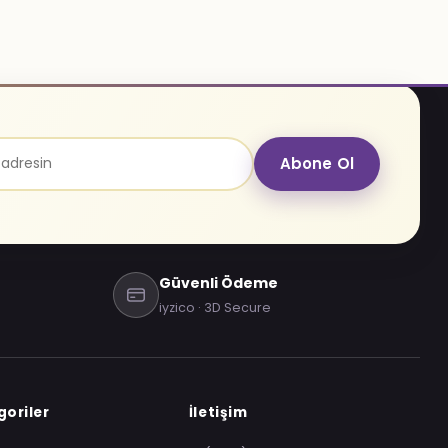
Abone Ol
Güvenli Ödeme
iyzico · 3D Secure
oriler
İletişim