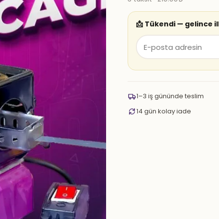
📩 Tükendi — gelince i
1–3 iş gününde teslim
14 gün kolay iade