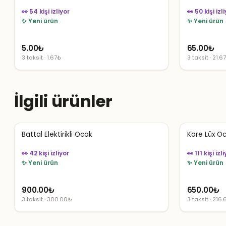
👀 54 kişi izliyor
👀 50 kişi izl
✨ Yeni ürün
✨ Yeni ürün
5.00
₺
65.00
₺
3 taksit · 1.67₺
3 taksit · 21.6
İlgili ürünler
Battal Elektirikli Ocak
Kare Lüx O
👀 42 kişi izliyor
👀 111 kişi izl
✨ Yeni ürün
✨ Yeni ürün
900.00
₺
650.00
₺
3 taksit · 300.00₺
3 taksit · 216