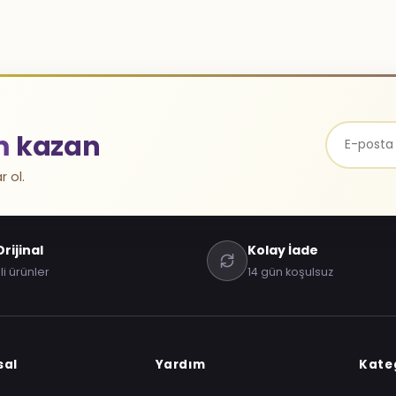
m
kazan
r ol.
rijinal
Kolay İade
li ürünler
14 gün koşulsuz
sal
Yardım
Kateg