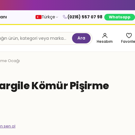
kanı
Türkçe
(0216) 557 07 98
Whatsapp
Ara
Hesabım
Favorile
şirme Ocağı
 Nargile Kömür Pişirme
en sen ol