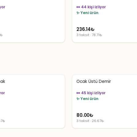
iyor
👀 44 kişi izliyor
✨ Yeni ürün
236.14
₺
7₺
3 taksit · 78.71₺
cak
Ocak Üstü Demir
iyor
👀 45 kişi izliyor
✨ Yeni ürün
80.00
₺
.67₺
3 taksit · 26.67₺