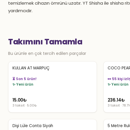
temizlemek cihazın ömrünü uzatır. YT Shisha ile shisha ritü
yardımcıdır.
Takımını Tamamla
Bu ürünle en çok tercih edilen parçalar
KULLAN AT MARPUÇ
COCO PEAR
👀 54 kişi izliyor
👀 55 kişi izl
✨ Yeni ürün
✨ Yeni ürün
15.00
₺
236.14
₺
3 taksit · 5.00₺
3 taksit · 78.7
Dişi Lüle Conta Siyah
5 Metre Rul