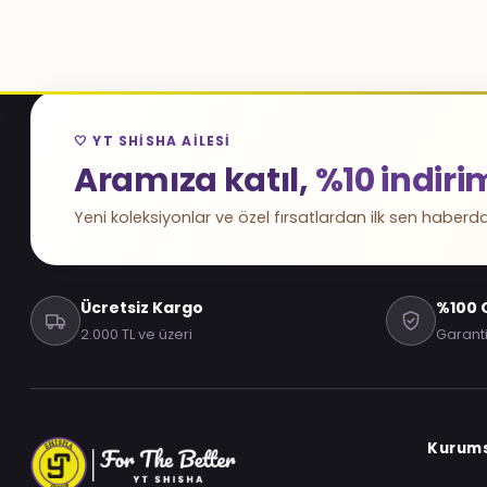
🤍 YT SHISHA AILESI
Aramıza katıl,
%10 indiri
Yeni koleksiyonlar ve özel fırsatlardan ilk sen haberda
Ücretsiz Kargo
%100 O
2.000 TL ve üzeri
Garanti
Kurum