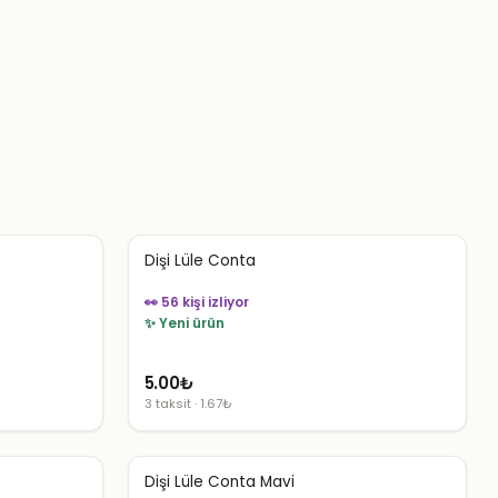
Dişi Lüle Conta
👀 56 kişi izliyor
✨ Yeni ürün
5.00
₺
3 taksit · 1.67₺
Dişi Lüle Conta Mavi