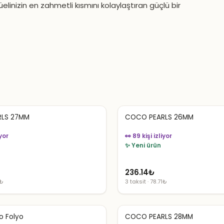
elinizin en zahmetli kısmını kolaylaştıran güçlü bir
LS 27MM
COCO PEARLS 26MM
iyor
👀 89 kişi izliyor
✨ Yeni ürün
236.14
₺
1₺
3 taksit · 78.71₺
o Folyo
COCO PEARLS 28MM