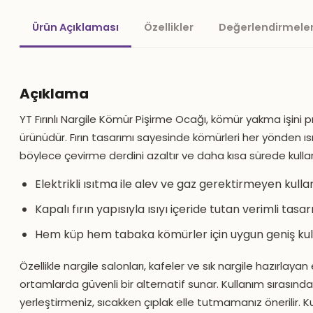
Ürün Açıklaması
Özellikler
Değerlendirmeler
Açıklama
YT Fırınlı Nargile Kömür Pişirme Ocağı, kömür yakma işini p
ürünüdür. Fırın tasarımı sayesinde kömürleri her yönden ıs
böylece çevirme derdini azaltır ve daha kısa sürede kulla
Elektrikli ısıtma ile alev ve gaz gerektirmeyen kull
Kapalı fırın yapısıyla ısıyı içeride tutan verimli tasa
Hem küp hem tabaka kömürler için uygun geniş ku
Özellikle nargile salonları, kafeler ve sık nargile hazırlayan 
ortamlarda güvenli bir alternatif sunar. Kullanım sırasında
yerleştirmeniz, sıcakken çıplak elle tutmamanız önerilir. K