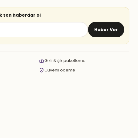
lk sen haberdar ol
Haber Ver
Gizli & şık paketleme
Güvenli ödeme