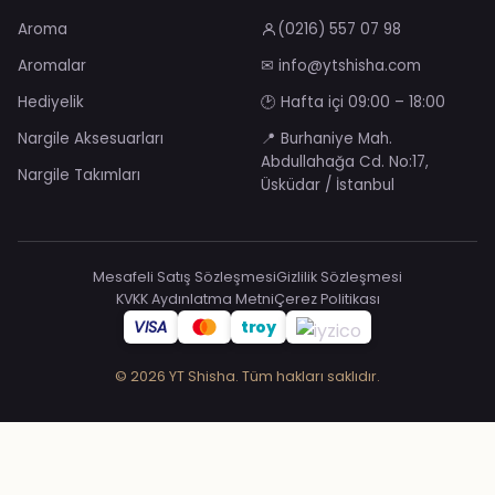
Aroma
(0216) 557 07 98
Aromalar
✉ info@ytshisha.com
Hediyelik
🕑 Hafta içi 09:00 – 18:00
Nargile Aksesuarları
📍 Burhaniye Mah.
Abdullahağa Cd. No:17,
Nargile Takımları
Üsküdar / İstanbul
Mesafeli Satış Sözleşmesi
Gizlilik Sözleşmesi
KVKK Aydınlatma Metni
Çerez Politikası
VISA
troy
© 2026 YT Shisha. Tüm hakları saklıdır.