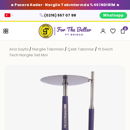
🔥 Pazara Kadar · Nargile Takımlarında %40 İNDİRİM 🔥
(0216) 557 07 98
Whatsapp
0
Ana Sayfa
/
Nargile Takımları
/
Çelik Takımlar
/
Yt Swich
Tech Nargile Set Mor