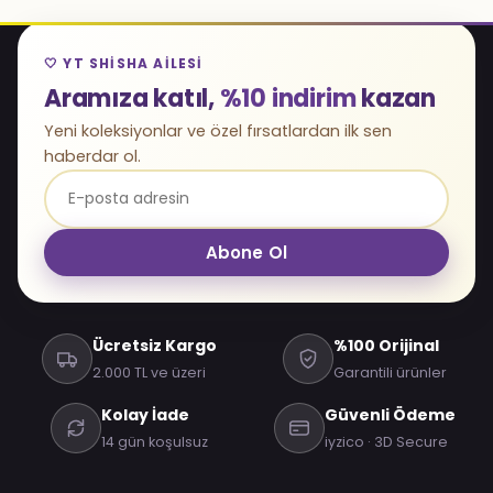
🤍 YT SHISHA AILESI
Aramıza katıl,
%10 indirim
kazan
Yeni koleksiyonlar ve özel fırsatlardan ilk sen
haberdar ol.
Abone Ol
Ücretsiz Kargo
%100 Orijinal
2.000 TL ve üzeri
Garantili ürünler
Kolay İade
Güvenli Ödeme
14 gün koşulsuz
iyzico · 3D Secure