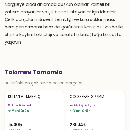
Nargileye ciddi anlamda düşkün olanlar, kaliteli bir
yatırım arayanlar ve şık bir set isteyenler için idealdir.
Çelik parçaların düzenli temizliği ve kuru saklanması,
hem performansı hem de görünümü korur. YT Shisha ile
shisha keyfini teknoloji ve zarafetin buluştuğu bir sette
yaşayın.
Takımını Tamamla
Bu ürünle en çok tercih edilen parçalar
KULLAN AT MARPUÇ
COCO PEARLS 27MM
⏳ Son 5 ürün!
👀 55 kişi izliyor
✨ Yeni ürün
✨ Yeni ürün
15.00
₺
236.14
₺
3 taksit · 5.00₺
3 taksit · 78.71₺