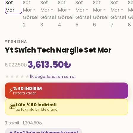
YTSHISHA
Yt Swich Tech Nargile Set Mor
3,613.50
₺
6,022.50
₺
Orijinal
Şu
★★★★★
İlk değerlendiren sen ol
fiyat:
andaki
%40 İNDİRİM
⚡
Pazara kadar
6,022.50₺.
fiyat:
Lüle %50 İndirimli
🎁
bu takımla birlikte alana
3,613.50₺.
3 taksit · 1,204.50₺
🔥 Son 1 ürün — tükenmek üzere!