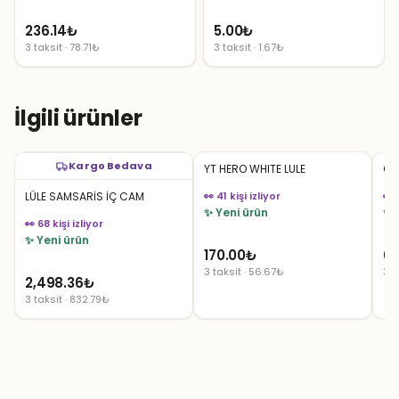
236.14
₺
5.00
₺
3 taksit · 78.71₺
3 taksit · 1.67₺
İlgili ürünler
Kargo Bedava
YT HERO WHITE LULE
Ob
LÜLE SAMSARİS İÇ CAM
👀 41 kişi izliyor
👀 
✨ Yeni ürün
✨ 
👀 68 kişi izliyor
✨ Yeni ürün
170.00
₺
60
3 taksit · 56.67₺
3 t
2,498.36
₺
3 taksit · 832.79₺