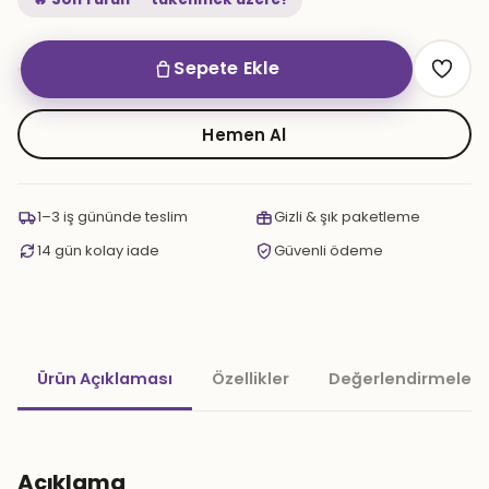
Sepete Ekle
Yt
Swich
Tech
Hemen Al
Nargile
Set
Mor
1–3 iş gününde teslim
Gizli & şık paketleme
adet
14 gün kolay iade
Güvenli ödeme
Ürün Açıklaması
Özellikler
Değerlendirmeler 
Açıklama