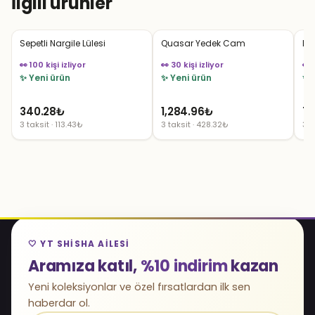
İlgili ürünler
Sepetli Nargile Lülesi
Quasar Yedek Cam
Da
👀 100 kişi izliyor
👀 30 kişi izliyor
👀 
✨ Yeni ürün
✨ Yeni ürün
✨ 
340.28
₺
1,284.96
₺
70
3 taksit · 113.43₺
3 taksit · 428.32₺
3 t
🤍 YT SHISHA AILESI
Aramıza katıl,
%10 indirim
kazan
Yeni koleksiyonlar ve özel fırsatlardan ilk sen
haberdar ol.