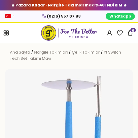
🔥 Pazara Kadar · Nargile Takımlarında %40 İNDİRİM 🔥
(0216) 557 07 98
Whatsapp
0
Ana Sayfa
/
Nargile Takımları
/
Çelik Takımlar
/
Yt Switch
Tech Set Takımı Mavi