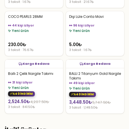
3 taksit · 1.67₺
3 taksit · 21.67₺
COCO PEARLS 28MM
Dişi Lüle Conta Mavi
👀 44 kişi izliyor
👀 96 kişi izliyor
✨ Yeni ürün
✨ Yeni ürün
230.00
₺
5.00
₺
3 taksit · 76.67₺
3 taksit · 1.67₺
Kargo Bedava
Kargo Bedava
Ballı 2 Çelik Nargile Takımı
BALLI 2 Titanyum Gold Nargile
Takımı
👀 31 kişi izliyor
👀 49 kişi izliyor
✨ Yeni ürün
✨ Yeni ürün
%40 İNDİRİM
%40 İNDİRİM
Orijinal
Şu
2,524.50
₺
Orijinal
Şu
4,207.50
₺
3,448.50
₺
5,747.50
₺
3 taksit · 841.50₺
3 taksit · 1,149.50₺
fiyat:
andaki
fiyat:
andaki
4,207.50₺.
fiyat:
5,747.50₺.
fiyat:
2,524.50₺.
3,448.50₺.