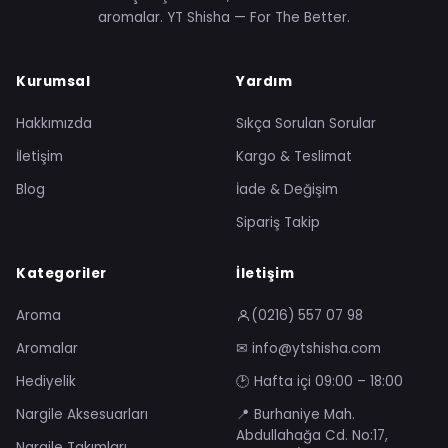
aromalar. YT Shisha — For The Better.
Kurumsal
Yardım
Hakkımızda
Sıkça Sorulan Sorular
İletişim
Kargo & Teslimat
Blog
İade & Değişim
Sipariş Takip
Kategoriler
İletişim
Aroma
(0216) 557 07 98
Aromalar
✉ info@ytshisha.com
Hediyelik
🕑 Hafta içi 09:00 – 18:00
Nargile Aksesuarları
📍 Burhaniye Mah.
Abdullahağa Cd. No:17,
Nargile Takımları