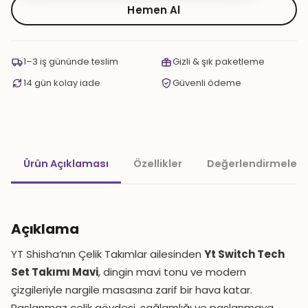
Tech
Hemen Al
Set
Takımı
Mavi
1–3 iş gününde teslim
Gizli & şık paketleme
adet
14 gün kolay iade
Güvenli ödeme
Ürün Açıklaması
Özellikler
Değerlendirmeler 
Açıklama
YT Shisha’nın Çelik Takımlar ailesinden
Yt Switch Tech
Set Takımı Mavi
, dingin mavi tonu ve modern
çizgileriyle nargile masasına zarif bir hava katar.
Paslanmaz çelik gövdesi, sağlamlığı ve paslanmaya