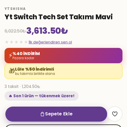
YTSHISHA
Yt Switch Tech Set Takımı Mavi
3,613.50
₺
6,022.50
₺
Orijinal
Şu
★★★★★
İlk değerlendiren sen ol
fiyat:
andaki
%40 İNDİRİM
⚡
Pazara kadar
6,022.50₺.
fiyat:
Lüle %50 İndirimli
🎁
bu takımla birlikte alana
3,613.50₺.
3 taksit · 1,204.50₺
🔥 Son 1 ürün — tükenmek üzere!
Sepete Ekle
Yt
Switch