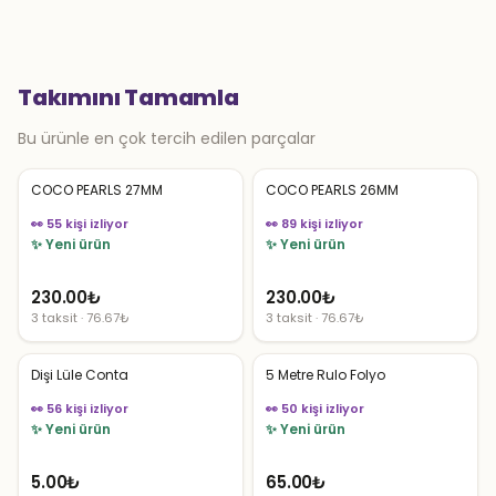
Takımını Tamamla
Bu ürünle en çok tercih edilen parçalar
COCO PEARLS 27MM
COCO PEARLS 26MM
👀 55 kişi izliyor
👀 89 kişi izliyor
✨ Yeni ürün
✨ Yeni ürün
230.00
₺
230.00
₺
3 taksit · 76.67₺
3 taksit · 76.67₺
Dişi Lüle Conta
5 Metre Rulo Folyo
👀 56 kişi izliyor
👀 50 kişi izliyor
✨ Yeni ürün
✨ Yeni ürün
5.00
₺
65.00
₺