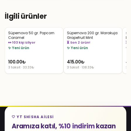
4,207.50₺.
fiyat:
5,747.50₺.
fiyat:
2,524.50₺.
3,448.50₺.
İlgili ürünler
Süpernova 50 gr. Popcorn
Süpernova 200 gr. Marakuja
sü
Caramel
Grapefruit Mint
Li
👀 103 kişi izliyor
⏳ Son 2 ürün!
⏳ 
✨ Yeni ürün
✨ Yeni ürün
✨ 
100.00
₺
415.00
₺
41
3 taksit · 33.33₺
3 taksit · 138.33₺
3 t
🤍 YT SHISHA AILESI
Aramıza katıl,
%10 indirim
kazan