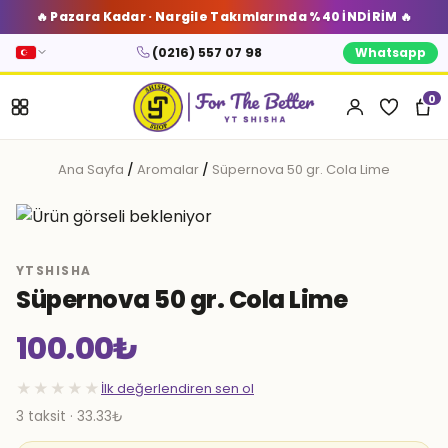
🔥 Pazara Kadar · Nargile Takımlarında %40 İNDİRİM 🔥
(0216) 557 07 98
Whatsapp
0
Ana Sayfa
/
Aromalar
/
Süpernova 50 gr. Cola Lime
YTSHISHA
Süpernova 50 gr. Cola Lime
100.00
₺
★★★★★
İlk değerlendiren sen ol
3 taksit · 33.33₺