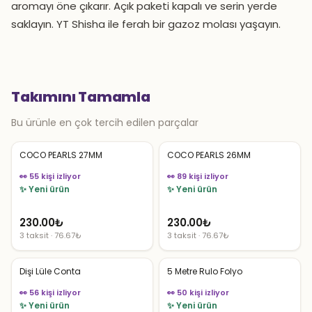
aromayı öne çıkarır. Açık paketi kapalı ve serin yerde
saklayın. YT Shisha ile ferah bir gazoz molası yaşayın.
Takımını Tamamla
Bu ürünle en çok tercih edilen parçalar
COCO PEARLS 27MM
COCO PEARLS 26MM
👀 55 kişi izliyor
👀 89 kişi izliyor
✨ Yeni ürün
✨ Yeni ürün
230.00
₺
230.00
₺
3 taksit · 76.67₺
3 taksit · 76.67₺
Dişi Lüle Conta
5 Metre Rulo Folyo
👀 56 kişi izliyor
👀 50 kişi izliyor
✨ Yeni ürün
✨ Yeni ürün