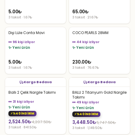
5.00
₺
65.00
₺
3 taksit · 1.67₺
3 taksit · 21.67₺
Dişi Lüle Conta Mavi
COCO PEARLS 28MM
👀 96 kişi izliyor
👀 44 kişi izliyor
✨ Yeni ürün
✨ Yeni ürün
5.00
₺
230.00
₺
3 taksit · 1.67₺
3 taksit · 76.67₺
Kargo Bedava
Kargo Bedava
Ballı 2 Çelik Nargile Takımı
BALLI 2 Titanyum Gold Nargile
Takımı
👀 31 kişi izliyor
👀 49 kişi izliyor
✨ Yeni ürün
✨ Yeni ürün
%40 İNDİRİM
%40 İNDİRİM
Orijinal
Şu
2,524.50
₺
Orijinal
Şu
4,207.50
₺
3,448.50
₺
5,747.50
₺
3 taksit · 841.50₺
3 taksit · 1,149.50₺
fiyat:
andaki
fiyat:
andaki