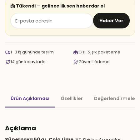
📩 Tükendi — gelince ilk sen haberdar ol
Haber Ver
1–3 iş gününde teslim
Gizli & şık paketleme
14 gün kolay iade
Güvenli ödeme
Ürün Açıklaması
Özellikler
Değerlendirmeler 
Açıklama
Süpernova 50 gr. Cola Lime
, YT Shisha
Aromalar