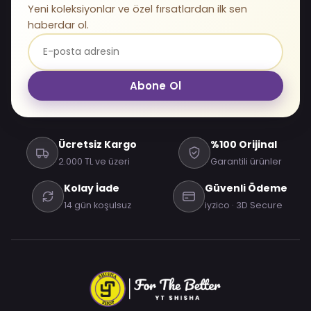
Yeni koleksiyonlar ve özel fırsatlardan ilk sen
haberdar ol.
Abone Ol
Ücretsiz Kargo
%100 Orijinal
2.000 TL ve üzeri
Garantili ürünler
Kolay İade
Güvenli Ödeme
14 gün koşulsuz
iyzico · 3D Secure